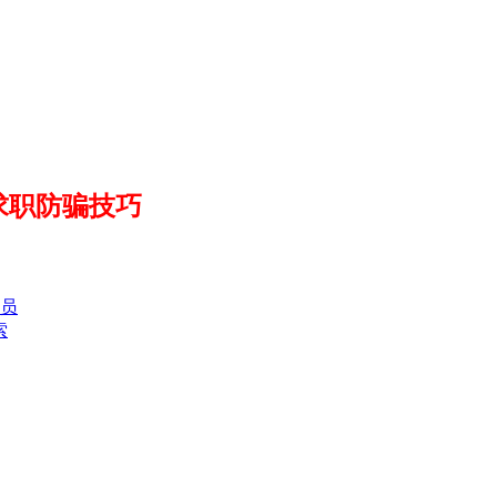
求职防骗技巧
员
索