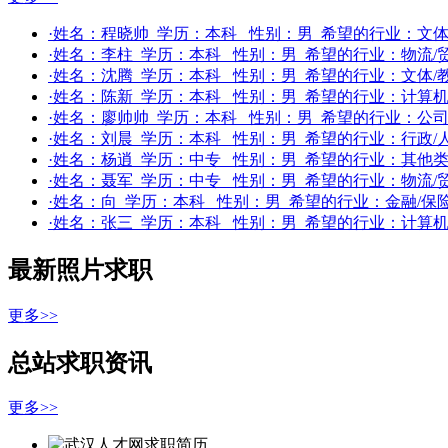
·姓名：
程晓帅
学历：
本科
性别：
男
希望的行业：
文体
·姓名：
李柱
学历：
本科
性别：
男
希望的行业：
物流/
·姓名：
沈腾
学历：
本科
性别：
男
希望的行业：
文体/
·姓名：
陈新
学历：
本科
性别：
男
希望的行业：
计算机(
·姓名：
廖帅帅
学历：
本科
性别：
男
希望的行业：
公
·姓名：
刘晨
学历：
本科
性别：
男
希望的行业：
行政/
·姓名：
杨逍
学历：
中专
性别：
男
希望的行业：
其他
·姓名：
聂军
学历：
中专
性别：
男
希望的行业：
物流/
·姓名：
向
学历：
本科
性别：
男
希望的行业：
金融/保险
·姓名：
张三
学历：
本科
性别：
男
希望的行业：
计算机(
最新照片求职
更多>>
总站求职资讯
更多>>