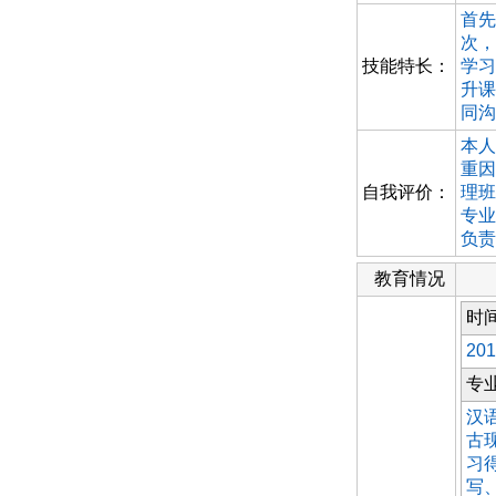
首先
次，
技能特长：
学习
升课
同沟
本人
重因
自我评价：
理班
专业
负责
教育情况
时
201
专
汉
古
习
写