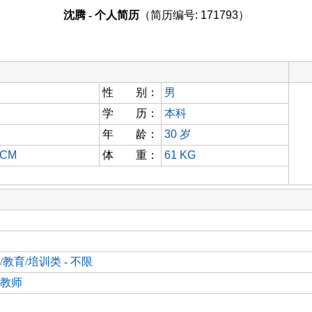
沈腾 - 个人简历
（简历编号: 171793）
性 别：
男
学 历：
本科
年 龄：
30
岁
 CM
体 重：
61 KG
/教育/培训类 - 不限
教师