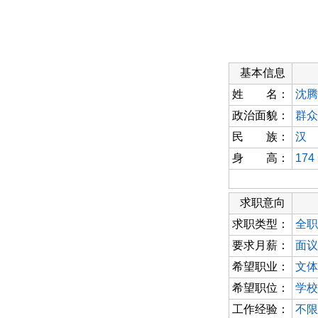
基本信息
姓 名：
沈腾
政治面貌：
群众
民 族：
汉
身 高：
174
求职意向
求职类型：
全职
要求月薪：
面议
希望职业：
文体
希望职位：
学校
工作经验：
不限