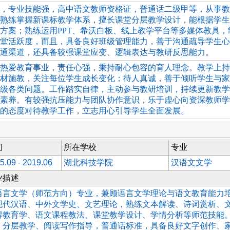
，专业技能强，高中语文教师资格证，普通话二级甲等，从事教
熟练掌握新课标教学体系，擅长课堂分层教学设计，能根据学生
方案；熟练运用PPT、希沃白板、线上教学平台等多媒体教具，
堂活跃度，而且，具备良好班级管理能力，善于沟通疏导学生心
通渠道，还具备较强课堂应变、逻辑表达与教研反思能力。
热爱教育事业，责任心强，秉持耐心包容的育人理念。教学上持
材施教，关注每位学生成长变化；待人真诚，善于倾听学生与家
级各类问题。工作踏实自律，主动参与教研培训，持续更新教学
素养。有较强抗压能力与团队协作意识，乐于虚心向资深教师学
的态度对待教学工作，立志用心引导学生全面发展。
间
所在学校
专业
5.09 - 2019.06
湖北科技学院
汉语文文学
业描述
语言文学（师范方向）专业，兼顾语言文学理论与语文教育能力
现代汉语、中外文学史、文艺理论，熟练文本解读、诗词赏析、
得教育学、语文课程教法、课堂教学设计、学情分析等师范技能
、分层教学、阅读写作指导，普通话标准，具备良好文字创作、