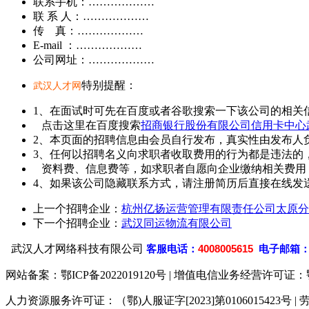
联系手机：………………
联 系 人：………………
传 真：………………
E-mail ：………………
公司网址：………………
特别提醒：
武汉人才网
1、在面试时可先在百度或者谷歌搜索一下该公司的相关
点击这里在百度搜索
招商银行股份有限公司信用卡中心
2、本页面的招聘信息由会员自行发布，真实性由发布人
3、任何以招聘名义向求职者收取费用的行为都是违法的
资料费、信息费等，如求职者自愿向企业缴纳相关费用
4、如果该公司隐藏联系方式，请注册简历后直接在线发送
上一个招聘企业：
杭州亿扬运营管理有限责任公司太原分
下一个招聘企业：
武汉同运物流有限公司
武汉人才网络科技有限公司
客
服电话：
4008005615
电子邮箱
网站备案：
鄂ICP备2022019120号
| 增值电信业务经营许可证：鄂B2-
人力资源服务许可证：（鄂)人服证字[2023]第0106015423号 | 