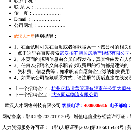
联系手机：………………
联 系 人：………………
传 真：………………
E-mail ：………………
公司网址：………………
特别提醒：
武汉人才网
1、在面试时可先在百度或者谷歌搜索一下该公司的相关
点击这里在百度搜索
武汉招罗鹏居房地产经纪有限公司
2、本页面的招聘信息由会员自行发布，真实性由发布人
3、任何以招聘名义向求职者收取费用的行为都是违法的
资料费、信息费等，如求职者自愿向企业缴纳相关费用
4、如果该公司隐藏联系方式，请注册简历后直接在线发送
上一个招聘企业：
杭州亿扬运营管理有限责任公司太原分
下一个招聘企业：
武汉同运物流有限公司
武汉人才网络科技有限公司
客
服电话：
4008005615
电子邮箱
网站备案：
鄂ICP备2022019120号
| 增值电信业务经营许可证：鄂B2-
人力资源服务许可证：（鄂)人服证字[2023]第0106015423号 | 