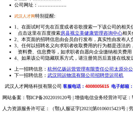
公司网址：………………
特别提醒:
武汉人才网
1、在面试时可先在百度或者谷歌搜索一下该公司的相关
点击这里在百度搜索
房县视立美健康管理咨询中心
相关
2、本页面的招聘信息由会员自行发布，真实性由发布人
3、任何以招聘名义向求职者收取费用的行为都是违法的
资料费、信息费等，如求职者自愿向企业缴纳相关费用
4、如果该公司隐藏联系方式，请注册简历后直接在线发送
上一招聘信息：
杭州亿扬运营管理有限责任公司太原分公
下一招聘信息：
武汉同运物流有限公司招聘货运司机
武汉人才网络科技有限公司
客
服电话：
4008005615
电子邮箱
网站备案：
鄂ICP备2022019120号
| 增值电信业务经营许可证：鄂B2-
人力资源服务许可证：（鄂)人服证字[2023]第0106015423号 | 
929人才网
929招聘网
南方人才网
919人才网
93
联合人才网
联合招聘网
888人才网
163人才网
16
同城招聘网
毕业生求职网
人才招聘网
招聘人才网
中