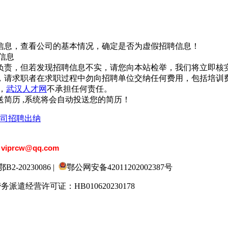
信息，查看公司的基本情况，确定是否为虚假招聘信息！
信息
负责，但若发现招聘信息不实，请您向本站检举，我们将立即核
，请求职者在求职过程中勿向招聘单位交纳任何费用，包括培训
，
武汉人才网
不承担任何责任。
简历 ,系统将会自动投送您的简历！
司招聘出纳
：
viprcw@qq.com
20230086 |
鄂公网安备42011202002387号
劳务派遣经营许可证：HB010620230178
9人才网
520人才
929人才
应届生人才网
3招聘网
985人才网
211人才网
1001人才网
国直聘网
中国人才招聘网
中国招聘网
boss招聘网