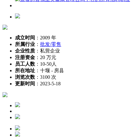
成立时间
：
2009 年
所属行业
：
批发/零售
企业性质
：
私营企业
注册资金
：
20 万元
员工人数
：
10-50人
所在地址
：
十堰 - 房县
浏览次数
：
3100 次
更新时间
：
2023-5-18