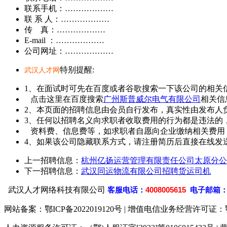
联系手机：………………
联 系 人：………………
传 真：………………
E-mail ：………………
公司网址：………………
特别提醒:
武汉人才网
1、在面试时可先在百度或者谷歌搜索一下该公司的相关
点击这里在百度搜索
广州斯普威尔电气有限公司
相关信
2、本页面的招聘信息由会员自行发布，真实性由发布人
3、任何以招聘名义向求职者收取费用的行为都是违法的
资料费、信息费等，如求职者自愿向企业缴纳相关费用
4、如果该公司隐藏联系方式，请注册简历后直接在线发送
上一招聘信息：
杭州亿扬运营管理有限责任公司太原分公
下一招聘信息：
武汉同运物流有限公司招聘货运司机
武汉人才网络科技有限公司
客
服电话：
4008005615
电子邮箱
网站备案：
鄂ICP备2022019120号
| 增值电信业务经营许可证：鄂B2-