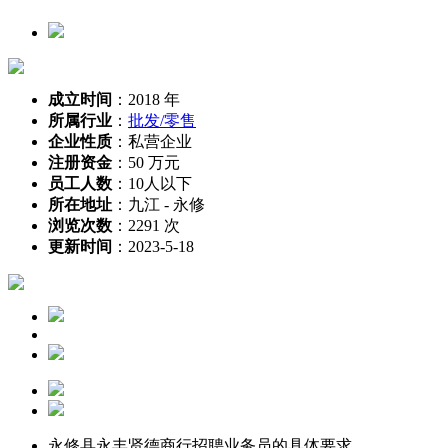
成立时间
：
2018 年
所属行业
：
批发/零售
企业性质
：
私营企业
注册资金
：
50 万元
员工人数
：
10人以下
所在地址
：
九江 - 永修
浏览次数
：
2291 次
更新时间
：
2023-5-18
永修县永丰贤德商行招聘业务员的具体要求